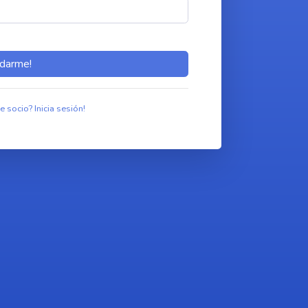
idarme!
e socio? Inicia sesión!