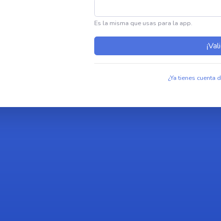
Es la misma que usas para la app.
¡Val
¿Ya tienes cuenta d